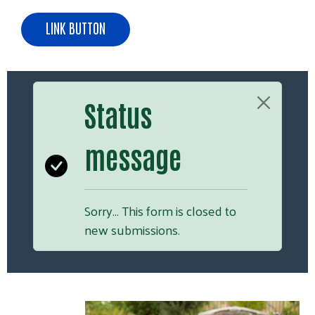
LINK BUTTON
Status
message
Sorry… This form is closed to
new submissions.