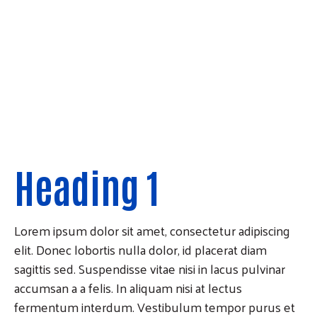
Aenean id risus vel lectus accumsan suscipit eu
quis quam. Donec hendrerit lobortis dolor a
gravida. Sed bibendum luctus eros ut lobortis.
MODAL BUTTON
Heading 1
Lorem ipsum dolor sit amet, consectetur adipiscing
elit. Donec lobortis nulla dolor, id placerat diam
sagittis sed. Suspendisse vitae nisi in lacus pulvinar
accumsan a a felis. In aliquam nisi at lectus
fermentum interdum. Vestibulum tempor purus et