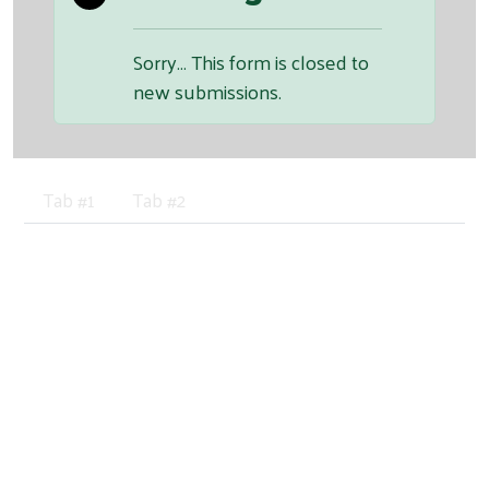
Sorry… This form is closed to
new submissions.
Tab #1
Tab #2
Heading 5
Lorem ipsum dolor sit amet, consectetur
adipiscing elit. Donec lobortis nulla dolor, id
placerat diam sagittis sed. Suspendisse vitae nisi in
lacus pulvinar accumsan a a felis. In aliquam nisi at
lectus fermentum interdum. Vestibulum tempor
purus et volutpat porta. Curabitur laoreet odio in
ante ullamcorper, sed blandit enim pellentesque.